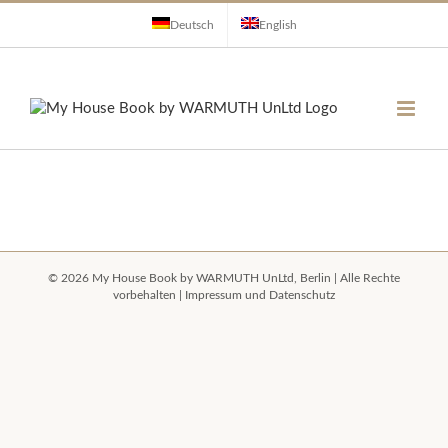
Zum
Deutsch
English
Inhalt
springen
©
2026 My House Book by
WARMUTH UnLtd, Berlin
| Alle Rechte
vorbehalten |
Impressum und Datenschutz