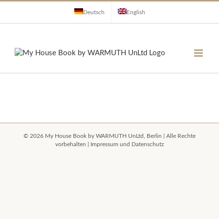
Zum
Deutsch
English
Inhalt
springen
©
2026 My House Book by
WARMUTH UnLtd, Berlin
| Alle Rechte
vorbehalten |
Impressum und Datenschutz